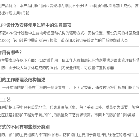
门产品特点：本产品门框门扇和骨架均为厚度不小于L5mm优质钢板冷弯加工成形，
铅板材质选用4号铅
APP设计及安装使用过程中的注意事项
视频下载APP设计过程中主要需考虑驱动机构的驱动方式、安装位置、预设孔洞的补强
5/1000；使用过程中需定期进行检修，重点闭及饺链失效硬气的门板倾翻对人员
作用有哪些？
主要表现在以下方面：(1)屏蔽作用：使工作人员和周边环境剂量满足国家管理目标值
防止由于吸入氣子体造成的内照射。(3)安全作用：可设置位置传感器
门的工作原理及结构描述
护门。平开式铅防护门是在门框的一侧设置有上、下固定饺链，通过饺链将门板与门框连
工工艺
机房防护工程中具有重要地位，代表着医院形象，除了美观以外，质量更为重要。防护
此医院辐射防护工程对于防护铅门的质量及工艺要求很高。市面上的防护铅门种类繁
方式的不同有哪些划分类别
射的，铅门的主要组成为不锈钢+铅板。防护铅门主要用于需阻挡射线通过的进出口,主