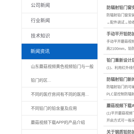
公司新闻
防辐射铅门窗
防辐射铅门窗安
行业新闻
→配件调试→验
手动平开铅防
技术知识
手动平开蘑菇视频
高2100mm，
新闻资讯
铅门重新设计
山东蘑菇视频黄色视频铅门与一般
(1)、利用红外
防辐射铅门新
铅门的区...
防辐射铅门的可编
不同的医疗房间有不同的医用...
PLC是控制防辐
蘑菇视频下载
不同铅门的铅含量及应用
(1)平开蘑菇
开启方式可一般
蘑菇视频下载APP的产品介绍
关于钢质铅防