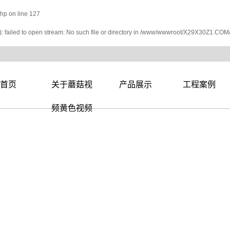
php
on line
127
failed to open stream: No such file or directory in
/www/wwwroot/X29X30Z1.COM/
首页
关于蘑菇视
产品展示
工程案例
公司简介
核磁屏蔽和核
一级案例
频黄色视频
联系蘑菇视频
硫酸钡砂和钡
医学
黄色视频
营业执照
蘑菇视频下载
板
铅锭、铅板和
APP和气密门
蘑菇视频在线
铅砖
观看和观察窗
铅衣、帽、眼
蘑菇传媒视频
镜等