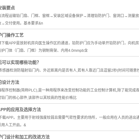
安装要点
装流程运输铅门扇、门框、窗框→安装区域设备保护→清理铅防护门、窗洞口→测量放
收→交付使用。基本要求&n
护门操作工艺
下载APP是放射机房向医生操作区的通道，铅防护门应为手动单开铅防护门，向机房内开启
铅防护门体（门扇、门框）为钢制骨架、内用4.0mmpb含
后可以实现哪些功能？
线传感器检测防辐射铅门内、外近距离内是否有人,若有人靠近门且逗留2秒(时间可随意
的设计方法
程序控制器(简称PLC),是一种用程序来改变控制功能的工业控制计算机,除了能完
射铅门的核心部件,该部件以其较高的性能价格比
APP的应用及选择方法
视频下载APP。主要用于射线强度较弱且需要气密性要求的场所，一般应用在人员的进
采用人工开启。&
护门设计和加工的改进方法