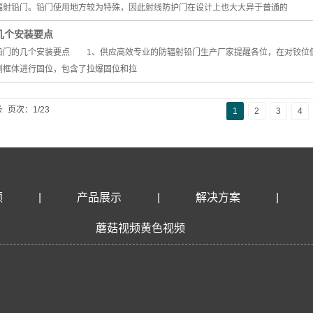
辐射铅门。铅门使用地方较为特殊，因此射线防护门在设计上也大大异于普通的
几个安装要点
铅门的几个安装要点 1、供应高效专业的防辐射铅门生产厂家提醒各位，在对铰位
侧框体进行固位，包含了拉爆固位和拉
条
页次：1/23
1
2
3
4
频
|
产品展示
|
解决方案
|
蘑菇视频黄色视频