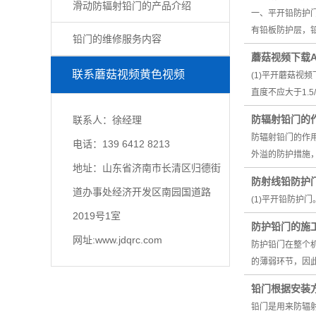
滑动防辐射铅门的产品介绍
一、平开铅防护
有铅板防护层，
铅门的维修服务内容
蘑菇视频下载
联系蘑菇视频黄色视频
(1)平开蘑菇
直度不应大于1.
防辐射铅门的
联系人：徐经理
防辐射铅门的作用
电话：139 6412 8213
外溢的防护措施，
地址：山东省济南市长清区归德街
防射线铅防护
道办事处经济开发区南园国道路
(1)平开铅防
2019号1室
防护铅门的施
网址:www.jdqrc.com
防护铅门在整个
的薄弱环节，因
铅门根据安装
铅门是用来防辐