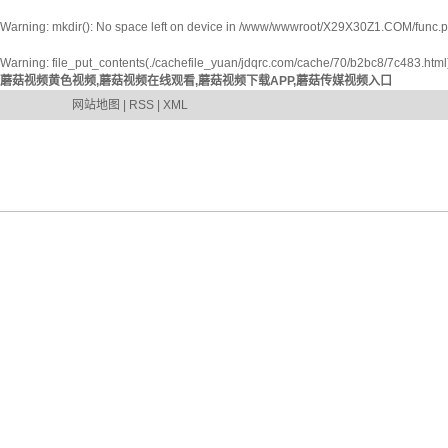
Warning
: mkdir(): No space left on device in
/www/wwwroot/X29X30Z1.COM/func.
Warning
: file_put_contents(./cachefile_yuan/jdqrc.com/cache/70/b2bc8/7c483.html): 
蘑菇视频黄色视频,蘑菇视频在线观看,蘑菇视频下载APP,蘑菇传媒视频入口
网站地图
|
RSS
|
XML