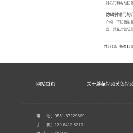
射铅门和电动防
防辐射铅门的
介绍一下防辐射
面，并且对铰位
共271条
每页12
网站首页
|
关于蘑菇视频黄色视
电 话：0531-87229869
手 机：139 6412 8213